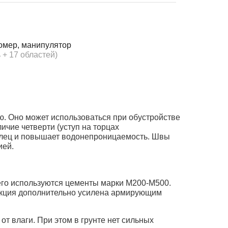
омер, манипулятор
 + 17 областей)
ью. Оно может использоваться при обустройстве
ичие четверти (уступ на торцах
колец и повышает водонепроницаемость. Швы
ией.
него используются цементы марки М200-М500.
укция дополнительно усилена армирующим
т влаги. При этом в грунте нет сильных