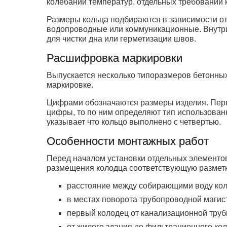
колебаний температур, отдельных требований 
Размеры кольца подбираются в зависимости от
водопроводные или коммуникационные. Внутри 
для чистки дна или герметизации швов.
Расшифровка маркировки
Выпускается несколько типоразмеров бетонных
маркировке.
Цифрами обозначаются размеры изделия. Перво
цифры, то по ним определяют тип использован
указывает что кольцо выполнено с четвертью.
Особенности монтажных работ
Перед началом установки отдельных элементов
размещения колодца соответствующую разметку
расстояние между собирающими воду кол
в местах поворота трубопроводной магис
первый колодец от канализационной трубы
от жилого здания до фильтрационного кол