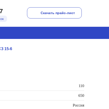
7
Скачать прайс-лист
нок
З 15-6
110
650
Россия