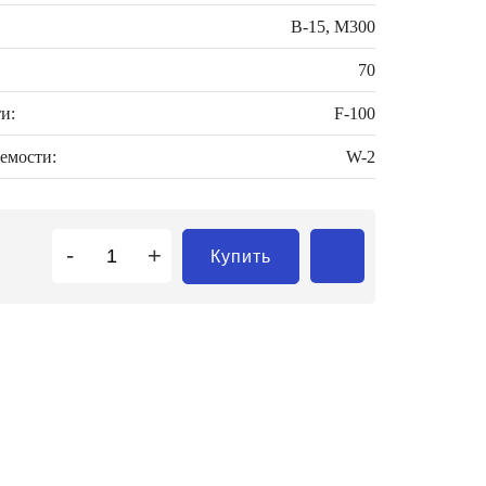
В-15, М300
70
и:
F-100
емости:
W-2
-
+
Купить