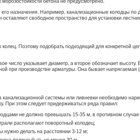
к морозостойкости бетона не предусмотрено.
 его назначения. Например, канализационные колодцы по 
оставляют свободное пространство для установки лестниц
 колец. Поэтому подобрать подходящий для конкретной це
е число указывает диаметр, а второе обозначает высоту. 
ной при производстве арматуры. Она бывает напрягаемая 
 канализационной системы или ливневки необходимо нарис
. При этом следует придерживаться ряда правил:
одцами не должно превышать 15-35 м, в противном случае
трали располагают поворотный колодец;
 нужно делать на расстоянии 3-12 м;
одца должно быть не менее 30 м.