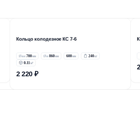
Кольцо колодезное КС 7-6
К
700
860
600
240
0.11
2 220 ₽