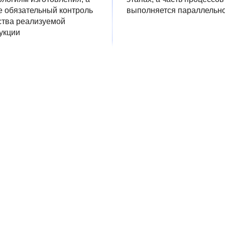
е обязательный контроль
выполняется параллельн
ства реализуемой
укции