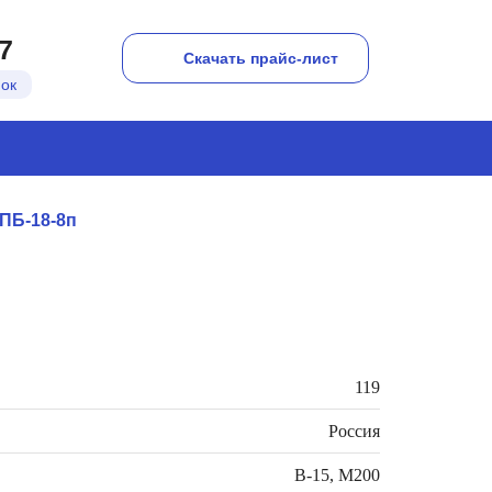
7
Скачать прайс-лист
нок
ПБ-18-8п
119
Россия
В-15, М200