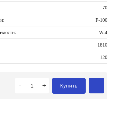
70
и:
F-100
емости:
W-4
1810
120
-
+
Купить