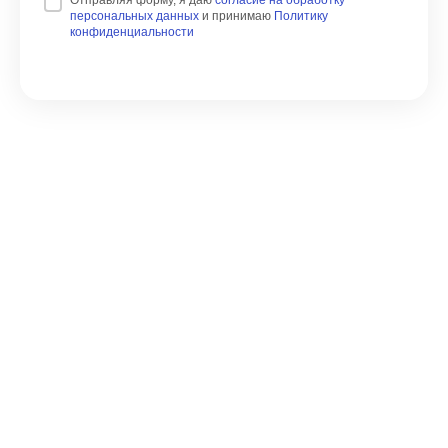
Отправляя форму, я даю
согласие на обработку
персональных данных
и принимаю
Политику
конфиденциальности
© ECA 2023
Политика конфиденциальности