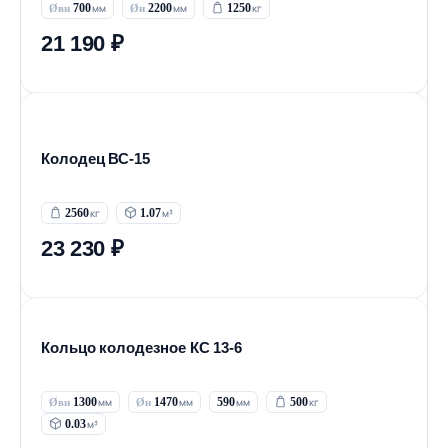
700
2200
1250
21 190 ₽
Колодец ВС-15
2560
1.07
23 230 ₽
Кольцо колодезное КС 13-6
1300
1470
590
500
0.03