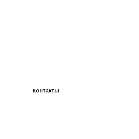
Контакты
+7(903)792-17-27
info@esagbi.ru
МО, г. Мытищи, ул. Веры Волошиной 19/16