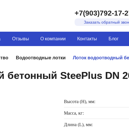
+7(903)792-17-2
Заказать обратный зво
а
Отзывы
О компании
Контакты
Блог
ство
Водоотводные лотки
Лоток водоотводный бет
 бетонный SteePlus DN 20
Высота (H), мм:
Масса, кг:
Длина (L), мм: