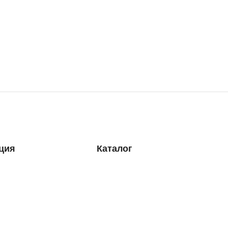
ция
Каталог
Железобетонные кольца и колодцы
Железобетонные теплотрассы и камеры
предложения
Железобетонные трубы
авка
ЖБИ для энергетики
Дорожное строительство