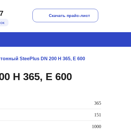
7
Скачать прайс-лист
нок
онный SteePlus DN 200 H 365, Е 600
0 H 365, Е 600
365
151
1000