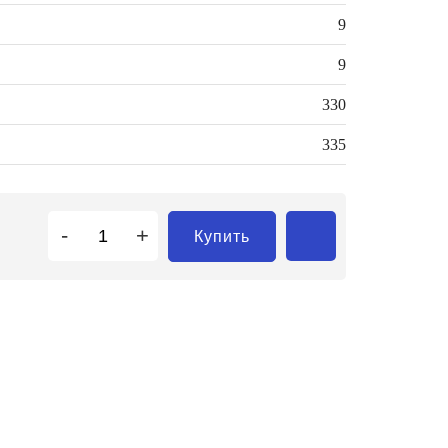
9
9
330
335
-
+
Купить