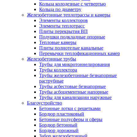
Кольца колодезные с четвертью
Кольца по диаметру
Железобетонные теплотрассы и камеры
Элементы коллекторов
Элементы теплотрасс
Плиты перекрытия ВП
Подушки подкладные опорные
Тепловые камеры
Плиты полнотелые канальные
Перемычки теплофикационных камер
Железобетонные трубы
Трубы для микротоннелирования
Трубы коллектора
Трубы железобетонные безнапорные
раструбные
Трубы асбестовые безнапорные
Трубы асбоцементные напорные
Трубы для канализации наружные
Благоустройство
Бетонные лотки с решетками
Бордюр пластиковый
Бетонные полусферы и сферы
Бордюр бетонный
Бордюр дорожный
Забор железобетонный