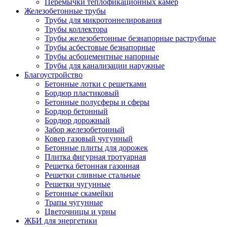
Перемычки теплофикационных камер
Железобетонные трубы
Трубы для микротоннелирования
Трубы коллектора
Трубы железобетонные безнапорные раструбные
Трубы асбестовые безнапорные
Трубы асбоцементные напорные
Трубы для канализации наружные
Благоустройство
Бетонные лотки с решетками
Бордюр пластиковый
Бетонные полусферы и сферы
Бордюр бетонный
Бордюр дорожный
Забор железобетонный
Ковер газовый чугунный
Бетонные плиты для дорожек
Плитка фигурная тротуарная
Решетка бетонная газонная
Решетки сливные стальные
Решетки чугунные
Бетонные скамейки
Трапы чугунные
Цветочницы и урны
ЖБИ для энергетики