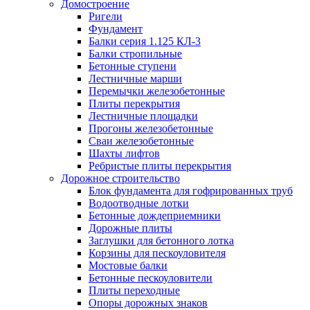
Домостроение
Ригели
Фундамент
Балки серия 1.125 КЛ-3
Балки стропильные
Бетонные ступени
Лестничные марши
Перемычки железобетонные
Плиты перекрытия
Лестничные площадки
Прогоны железобетонные
Сваи железобетонные
Шахты лифтов
Ребристые плиты перекрытия
Дорожное строительство
Блок фундамента для гофрированных труб
Водоотводные лотки
Бетонные дождеприемники
Дорожные плиты
Заглушки для бетонного лотка
Корзины для пескоуловителя
Мостовые балки
Бетонные пескоуловители
Плиты переходные
Опоры дорожных знаков