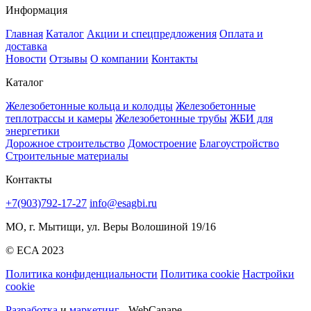
Информация
Главная
Каталог
Акции и спецпредложения
Оплата и
доставка
Новости
Отзывы
О компании
Контакты
Каталог
Железобетонные кольца и колодцы
Железобетонные
теплотрассы и камеры
Железобетонные трубы
ЖБИ для
энергетики
Дорожное строительство
Домостроение
Благоустройство
Строительные материалы
Контакты
+7(903)792-17-27
info@esagbi.ru
МО, г. Мытищи, ул. Веры Волошиной 19/16
© ECA 2023
Политика конфиденциальности
Политика cookie
Настройки
cookie
Разработка
и
маркетинг
- WebCanape