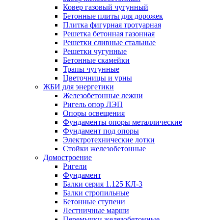
Ковер газовый чугунный
Бетонные плиты для дорожек
Плитка фигурная тротуарная
Решетка бетонная газонная
Решетки сливные стальные
Решетки чугунные
Бетонные скамейки
Трапы чугунные
Цветочницы и урны
ЖБИ для энергетики
Железобетонные лежни
Ригель опор ЛЭП
Опоры освещения
Фундаменты опоры металлические
Фундамент под опоры
Электротехнические лотки
Стойки железобетонные
Домостроение
Ригели
Фундамент
Балки серия 1.125 КЛ-3
Балки стропильные
Бетонные ступени
Лестничные марши
Перемычки железобетонные