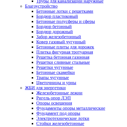
Трубы для канализации наружные
Благоустройство
Бетонные лотки с решетками
Бордюр пластиковый
Бетонные полусферы и сферы
Бордюр бетонный
Бордюр дорожный
Забор железобетонный
Ковер газовый чугунный
Бетонные плиты для дорожек
Плитка фигурная тротуарная
Решетка бетонная газонная
Решетки сливные стальные
Решетки чугунные
Бетонные скамейки
Трапы чугунные
Цветочницы и урны
ЖБИ для энергетики
Железобетонные лежни
Ригель опор ЛЭП
Опоры освещения
Фундаменты опоры металлические
Фундамент под опоры
Электротехнические лотки
Стойки железобетонные