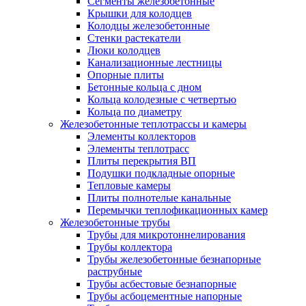
Сегменты железобетонные
Крышки для колодцев
Колодцы железобетонные
Стенки растекатели
Люки колодцев
Канализационные лестницы
Опорные плиты
Бетонные кольца с дном
Кольца колодезные с четвертью
Кольца по диаметру
Железобетонные теплотрассы и камеры
Элементы коллекторов
Элементы теплотрасс
Плиты перекрытия ВП
Подушки подкладные опорные
Тепловые камеры
Плиты полнотелые канальные
Перемычки теплофикационных камер
Железобетонные трубы
Трубы для микротоннелирования
Трубы коллектора
Трубы железобетонные безнапорные
раструбные
Трубы асбестовые безнапорные
Трубы асбоцементные напорные