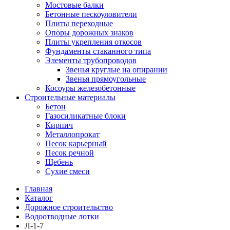
Мостовые балки
Бетонные пескоуловители
Плиты переходные
Опоры дорожных знаков
Плиты укрепления откосов
Фундаменты стаканного типа
Элементы трубопроводов
Звенья круглые на опирании
Звенья прямоугольные
Косоуры железобетонные
Строительные материалы
Бетон
Газосиликатные блоки
Кирпич
Металлопрокат
Песок карьерный
Песок речной
Щебень
Сухие смеси
Главная
Каталог
Дорожное строительство
Водоотводные лотки
Л-1-7