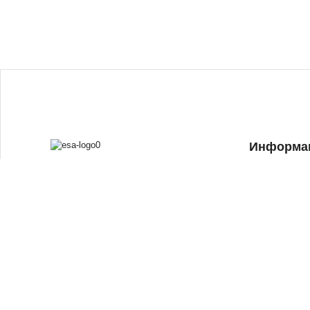
Информа
Главная
Каталог
Акции и спец
Оплата и дост
Новости
© ECA 2023
Отзывы
Политика конфиденциальности
О компании
Политика cookie
Контакты