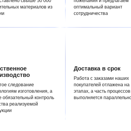
ставлено свыше 50 000
пожелания и предлагаем
ительных материалов из
оптимальный вариант
ии
сотрудничества
ственное
Доставка в срок
изводство
Работа с заказами наших
гое следование
покупателей отлажена на
ологиям изготовления, а
этапах, а часть процессов
е обязательный контроль
выполняется параллельн
ства реализуемой
укции