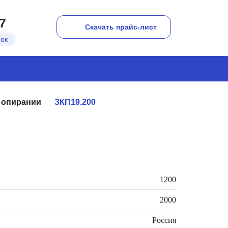
7
Скачать прайс-лист
нок
а опирании
ЗКП19.200
1200
2000
Россия