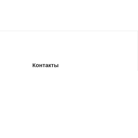
Контакты
+7(903)792-17-27
info@esagbi.ru
МО, г. Мытищи, ул. Веры Волошиной 19/16