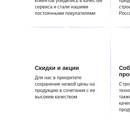
клиентов убедились в качестве
пред
сервиса и стали нашими
стро
постоянными покупателями
Росс
Скидки и акции
Соб
про
Для нас в приоритете
сохранение низкой цены на
Стро
продукцию в сочетании с ее
техн
высоким качеством
такж
каче
прод