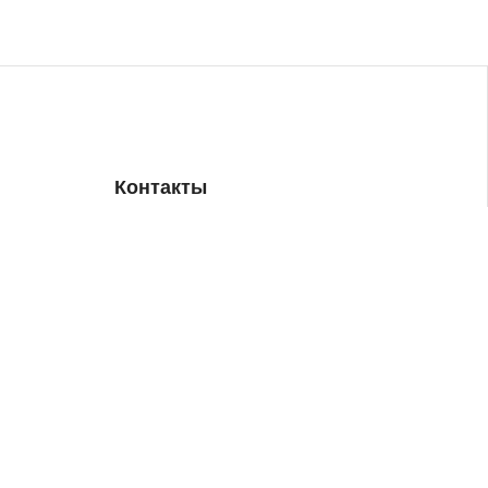
Контакты
+7(903)792-17-27
info@esagbi.ru
МО, г. Мытищи, ул. Веры Волошиной 19/16