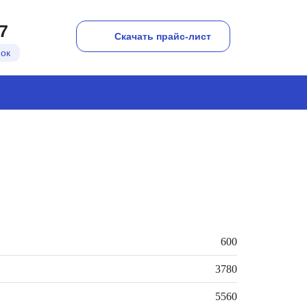
7
Скачать прайс-лист
нок
600
3780
5560