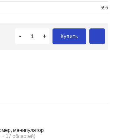
595
-
+
Купить
омер, манипулятор
 + 17 областей)