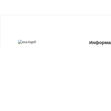
Информа
Главная
Каталог
Акции и спец
Оплата и дост
Новости
© ECA 2023
Отзывы
Политика конфиденциальности
О компании
Политика cookie
Контакты
Настройки cookie