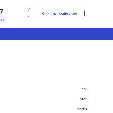
7
Скачать прайс-лист
нок
220
2430
Россия