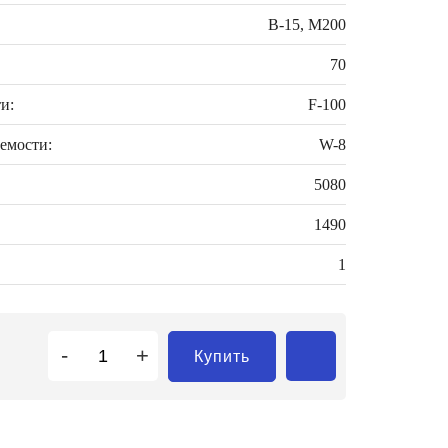
В-15, М200
70
и:
F-100
емости:
W-8
5080
1490
1
-
+
Купить