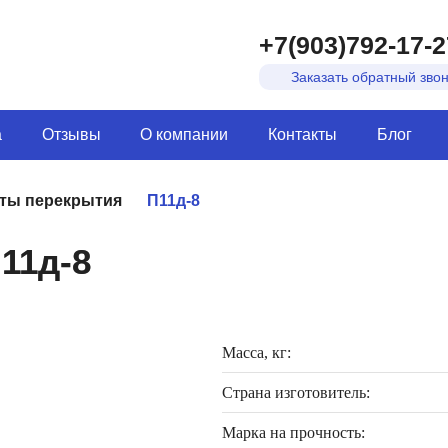
+7(903)792-17-2
Заказать обратный зво
а
Отзывы
О компании
Контакты
Блог
ты перекрытия
П11д-8
11д-8
Масса, кг:
Страна изготовитель:
Марка на прочность: