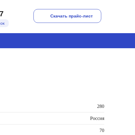
7
Скачать прайс-лист
нок
280
Россия
70