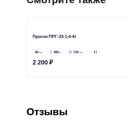
Прогон ПРГ-33-1,4-4т
40
400
330
12
2 200 ₽
Отзывы