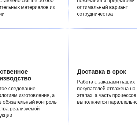
ставлено свыше 50 000
пожелания и предлагаем
ительных материалов из
оптимальный вариант
ии
сотрудничества
ственное
Доставка в срок
изводство
Работа с заказами наших
гое следование
покупателей отлажена на
ологиям изготовления, а
этапах, а часть процессов
е обязательный контроль
выполняется параллельн
ства реализуемой
укции