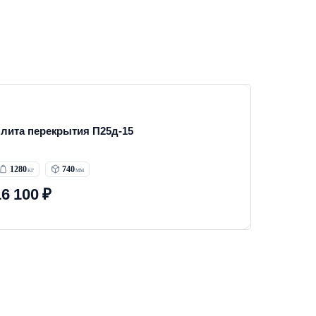
лита перекрытия П25д-15
1280
740
16 100 ₽