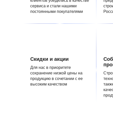
клиентов убедились в качестве
пред
сервиса и стали нашими
стро
постоянными покупателями
Росс
Скидки и акции
Соб
про
Для нас в приоритете
сохранение низкой цены на
Стро
продукцию в сочетании с ее
техн
высоким качеством
такж
каче
прод