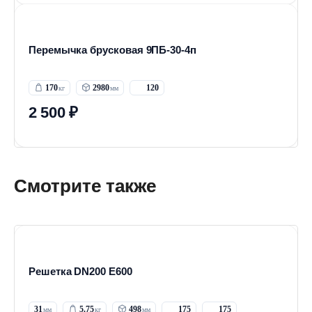
Перемычка брусковая 9ПБ-30-4п
170
2980
120
2 500 ₽
Смотрите также
Решетка DN200 E600
31
5.75
498
175
175