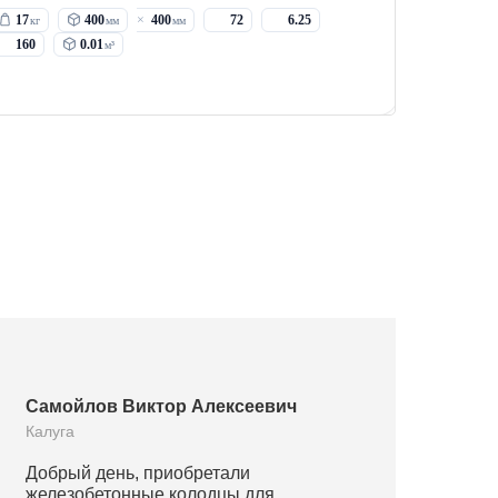
17
400
400
72
6.25
160
0.01
Самойлов Виктор Алексеевич
Калуга
Добрый день, приобретали
железобетонные колодцы для