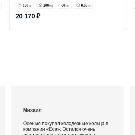
130
200
60
0.05
20 170 ₽
Михаил
Осенью покупал колодезные кольца в
компании «Еса». Остался очень
доволен качеством продукции и