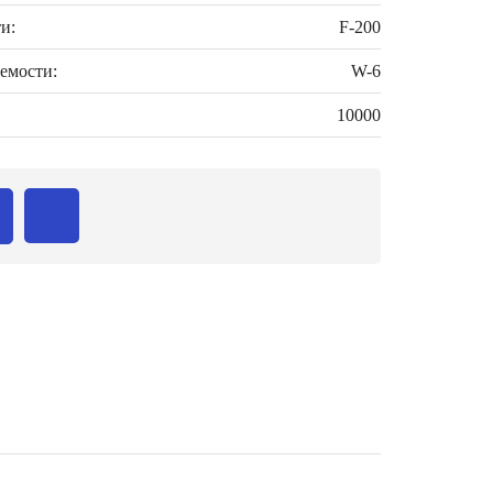
и:
F-200
емости:
W-6
10000