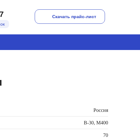
7
Скачать прайс-лист
нок
м
Россия
В-30, М400
70